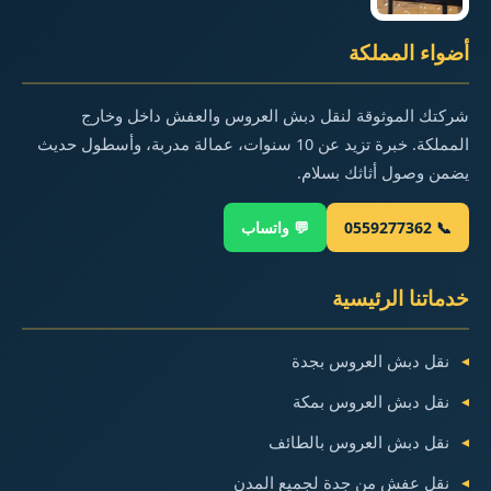
أضواء المملكة
شركتك الموثوقة لنقل دبش العروس والعفش داخل وخارج
المملكة. خبرة تزيد عن 10 سنوات، عمالة مدربة، وأسطول حديث
يضمن وصول أثاثك بسلام.
📞 0559277362
💬 واتساب
خدماتنا الرئيسية
نقل دبش العروس بجدة
نقل دبش العروس بمكة
نقل دبش العروس بالطائف
نقل عفش من جدة لجميع المدن