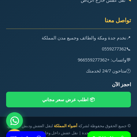
نقل عفش خارج الرياض
تواصل معنا
📍
نخدم جدة ومكة والطائف وجميع مدن المملكة
0559277362
📞
💬
واتساب: +966559277362
🕐
متاحون 24/7 لخدمتك
احجز الآن
📦 اطلب عرض سعر مجاني
©
جميع الحقوق محفوظة لشركة
أضواء المملكة
لنقل العفش ودبش العروس.
شركة نقل دبش العروس بجدة | نقل عفش داخل وخارج المملكة | نقل آمن