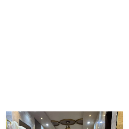
لكل
عروس