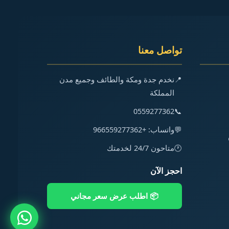
تواصل معنا
📍
نخدم جدة ومكة والطائف وجميع مدن
المملكة
0559277362
📞
💬
واتساب: +966559277362
🕐
متاحون 24/7 لخدمتك
احجز الآن
📦 اطلب عرض سعر مجاني