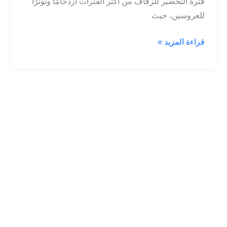
فترة التحضير للزفاف من أكثر الفترات ازدحامًا وتوترًا
للعروسين، حيث
شركة
قراءة المزيد »
نقل
دبش
العروسة
بجدة:
اضواء
المملكة