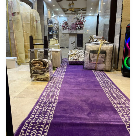
دبش
العروسة
في
جدة