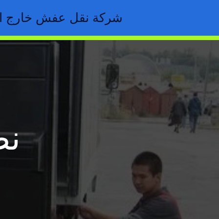
خطي
شركة نقل عفش خارج ال
لى
لمحتوى
نص