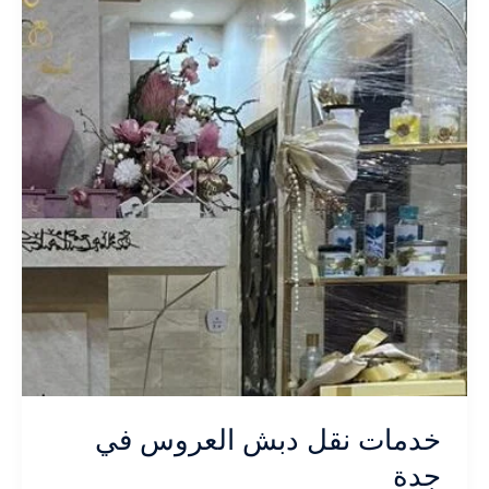
في
مكة
المكرمة
خدمات نقل دبش العروس في
جدة