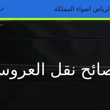
رياض اضواء المملكة
الر
ائح نقل العرو