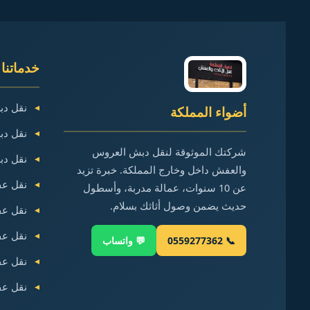
معرفته
خدماتنا 
نقل دب
أضواء المملكة
نقل دب
شركتك الموثوقة لنقل دبش العروس
نقل دب
والعفش داخل وخارج المملكة. خبرة تزيد
نقل عف
عن 10 سنوات، عمالة مدربة، وأسطول
حديث يضمن وصول أثاثك بسلام.
نقل عف
نقل عف
📞 0559277362
💬 واتساب
نقل عف
نقل عف