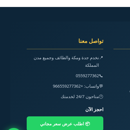
تواصل معنا
📍
نخدم جدة ومكة والطائف وجميع مدن
المملكة
0559277362
📞
💬
واتساب: +966559277362
🕐
متاحون 24/7 لخدمتك
احجز الآن
📦 اطلب عرض سعر مجاني