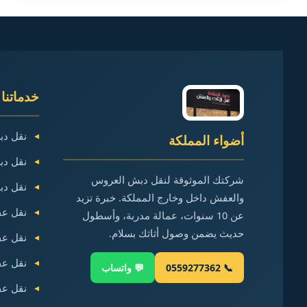
سيارة
نقل
دبش
العروس
في
خدماتنا 
مكة
نقل دب
أضواء المملكة
نقل دب
شركتك الموثوقة لنقل دبش العروس
نقل دب
والعفش داخل وخارج المملكة. خبرة تزيد
نقل عف
عن 10 سنوات، عمالة مدربة، وأسطول
حديث يضمن وصول أثاثك بسلام.
نقل عف
نقل عف
📞 0559277362
💬 واتساب
نقل عف