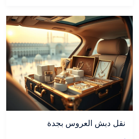
العروسة
في
جدة:
كل
ما
تحتاج
معرفته
نقل دبش العروس بجدة