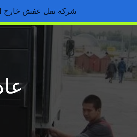
خطي
شركة نقل عفش خارج ال
لى
لمحتوى
عاد