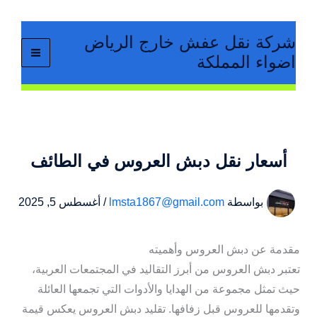
خطي
لى
شركة نقل عفش خارج الرياض
لمحتوى
اضواء المملكة
أسعار نقل دبش العروس في الطائف
بواسطة
lmsta1867@gmail.com
/
أغسطس 5, 2025
مقدمة عن دبش العروس وأهميته
تعتبر دبش العروس من أبرز التقاليد في المجتمعات العربية،
حيث تمثل مجموعة من الهدايا والأدوات التي تجمعها العائلة
وتقدمها للعروس قبل زفافها. تقليد دبش العروس يعكس قيمة