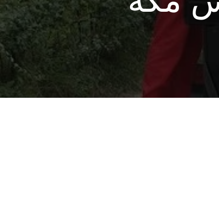
س مكة