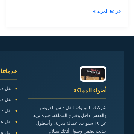
نقل
قراءة المزيد »
دبش
العروس:
خدمات
النقل
في
مكة
المكرمة
خدماتنا 
نقل دب
أضواء المملكة
نقل دب
شركتك الموثوقة لنقل دبش العروس
نقل دب
والعفش داخل وخارج المملكة. خبرة تزيد
نقل عف
عن 10 سنوات، عمالة مدربة، وأسطول
حديث يضمن وصول أثاثك بسلام.
نقل عف