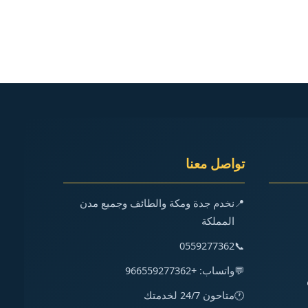
تواصل معنا
📍
نخدم جدة ومكة والطائف وجميع مدن
المملكة
0559277362
📞
💬
واتساب: +966559277362
🕐
متاحون 24/7 لخدمتك