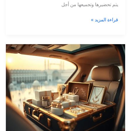
يتم تحضيرها وتجميعها من أجل
نقل
قراءة المزيد »
دبش
العروس
في
الطائف:
كل
ما
تحتاج
معرفته