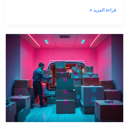
دليل
قراءة المزيد »
شامل
لاختيار
سيارة
نقل
دبش
العروس
في
مكة