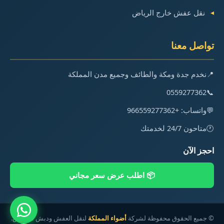
نقل عفش خارج الرياض
تواصل معنا
📍
نخدم جدة ومكة والطائف وجميع مدن المملكة
0559277362
📞
💬
واتساب: +966559277362
🕐
متاحون 24/7 لخدمتك
احجز الآن
📦 اطلب عرض سعر مجاني
©
جميع الحقوق محفوظة لشركة
أضواء المملكة
لنقل العفش ودبش العروس.