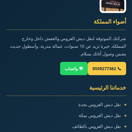
في
الطائف
أضواء المملكة
شركتك الموثوقة لنقل دبش العروس والعفش داخل وخارج
المملكة. خبرة تزيد عن 10 سنوات، عمالة مدربة، وأسطول حديث
يضمن وصول أثاثك بسلام.
📞 0559277362
💬 واتساب
خدماتنا الرئيسية
نقل دبش العروس بجدة
نقل دبش العروس بمكة
نقل دبش العروس بالطائف